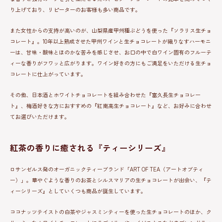
り上げており、リピーターのお客様も多い商品です。
また女性からの支持が高いのが、山梨県産甲州種ぶどうを使った『ソラリス生チョ
コレート』。10年以上熟成させた甲州ワインと生チョコレートが織りなすハーモニ
ーは、甘味・酸味とほのかな苦みを感じさせ、お口の中で白ワイン固有のフルーテ
ィーな香りがフワッと広がります。ワイン好きの方にもご満足をいただける生チョ
コレートに仕上がっています。
その他、日本酒とホワイトチョコレートを組み合わせた『富久長生チョコレー
ト』、梅酒好きな方におすすめの『紅南高生チョコレート』など、お好みに合わせ
てお選びいただけます。
紅茶の香りに癒される『ティーシリーズ』
ロサンゼルス発のオーガニックティーブランド「ART OF TEA（アートオブティ
ー）」。華やぐような香りのお茶とシルスマリアの生チョコレートが出会い、『テ
ィーシリーズ』としていくつも商品が誕生しています。
ココナッツテイストの白茶やジャスミンティーを使った生チョコレートのほか、ク