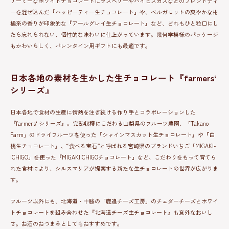
リーミーなホワイトチョコレートにラズベリーやハイビスカスなどのブレンドティ
ーを混ぜ込んだ『ハッピーティー生チョコレート』や、ベルガモットの爽やかな柑
橘系の香りが印象的な『アールグレイ生チョコレート』など、どれもひと粒口にし
たら忘れられない、個性的な味わいに仕上がっています。幾何学模様のパッケージ
もかわいらしく、バレンタイン用ギフトにも最適です。
日本各地の素材を生かした生チョコレート『farmers‘
シリーズ』
日本各地で食材の生産に情熱を注ぎ続ける作り手とコラボレーションした
『farmers‘ シリーズ』。完熟収穫にこだわる山梨県のフルーツ農園、「Takano
Farm」のドライフルーツを使った『シャインマスカット生チョコレート』や『白
桃生チョコレート』、“食べる宝石”と呼ばれる宮崎県のブランドいちご「MIGAKI-
ICHIGO」を使った『MIGAKIICHIGOチョコレート』など、こだわりをもって育てら
れた食材により、シルスマリアが提案する新たな生チョコレートの世界が広がりま
す。
フルーツ以外にも、北海道・十勝の「鹿追チーズ工房」のチェダーチーズとホワイ
トチョコレートを組み合わせた『北海道チーズ生チョコレート』も意外なおいし
さ。お酒のおつまみとしてもおすすめです。